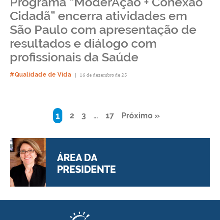
Programa “ModerAção + Conexão
Cidadã” encerra atividades em
São Paulo com apresentação de
resultados e diálogo com
profissionais da Saúde
#Qualidade de Vida
|
16 de dezembro de 25
1
2
3
…
17
Próximo »
ÁREA DA
PRESIDENTE
acesse >