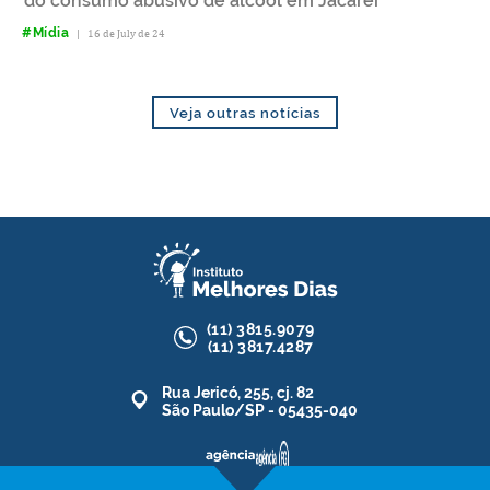
do consumo abusivo de álcool em Jacareí
#Mídia
|
16 de July de 24
Veja outras notícias
(11)
3815.9079
(11)
3817.4287
Rua Jericó, 255, cj. 82
São Paulo/SP - 05435-040