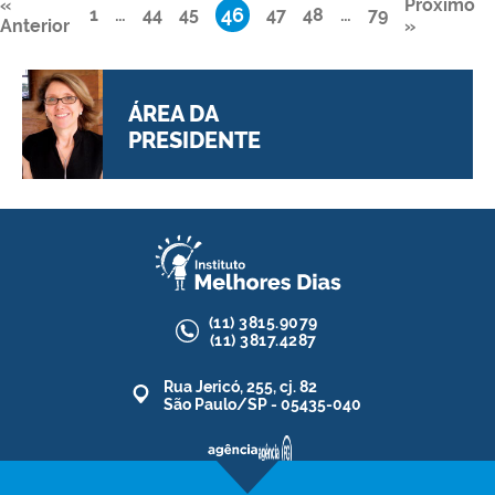
«
Próximo
46
1
…
44
45
47
48
…
79
Anterior
»
ÁREA DA
PRESIDENTE
acesse >
(11)
3815.9079
(11)
3817.4287
Rua Jericó, 255, cj. 82
São Paulo/SP - 05435-040