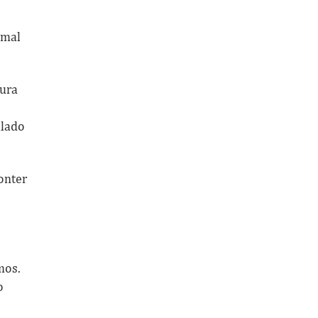
 mal
ura
ulado
onter
mos.
o