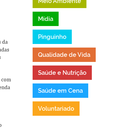
Meio Ambiente
Mídia
Pinguinho
s da
adas
Qualidade de Vida
s
Saúde e Nutrição
, com
renda
Saúde em Cena
Voluntariado
o
a