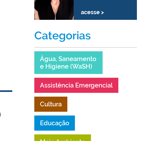
acesse >
Categorias
Água, Saneamento
e Higiene (WaSH)
Assistência Emergencial
Cultura
o
Educação