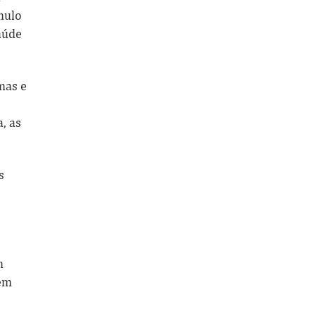
mulo
aúde
mas e
, as
s
m
 em