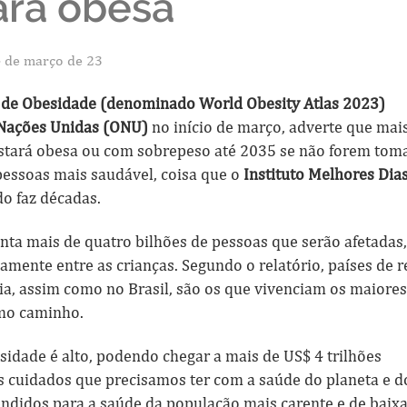
ará obesa
 de março de 23
 de Obesidade (denominado World Obesity Atlas 2023)
 Nações Unidas (ONU)
no início de março, adverte que mai
stará obesa ou com sobrepeso até 2035 se não forem tom
pessoas mais saudável, coisa que o
Instituto Melhores Dia
o faz décadas.
nta mais de quatro bilhões de pessoas que serão afetadas
mente entre as crianças. Segundo o relatório, países de 
sia, assim como no Brasil, são os que vivenciam os maiores
smo caminho.
sidade é alto, podendo chegar a mais de US$ 4 trilhões
s cuidados que precisamos ter com a saúde do planeta e d
ndidos para a saúde da população mais carente e de baix