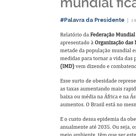
mundial fic
#Palavra da Presidente
|
14
Relatório da
Federação Mundial
apresentado à
Organização das
metade da população mundial e
medidas para tornar a vida das 
(IMD)
vem dizendo e combatend
Esse surto de obesidade represe
as taxas aumentando mais rapida
baixa ou média na África e na Á
aumentos. O Brasil está no me
E o custo dessa epidemia da obe
anualmente até 2035. Ou seja, o
meio ambiente, têm que ser este