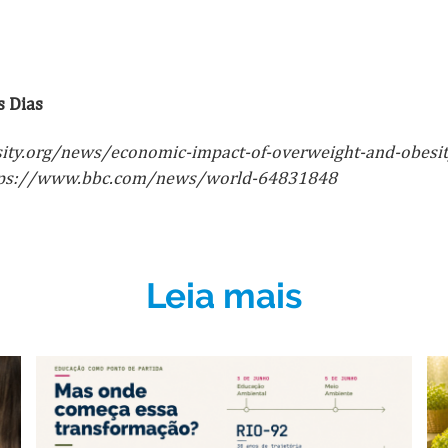
s Dias
ty.org/news/economic-impact-of-overweight-and-obesit
 https://www.bbc.com/news/world-64831848
Leia mais