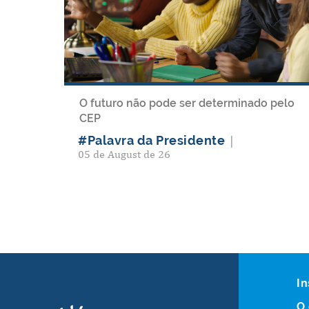
O futuro não pode ser determinado pelo
CEP
#Palavra da Presidente
|
05 de August de 26
In
O