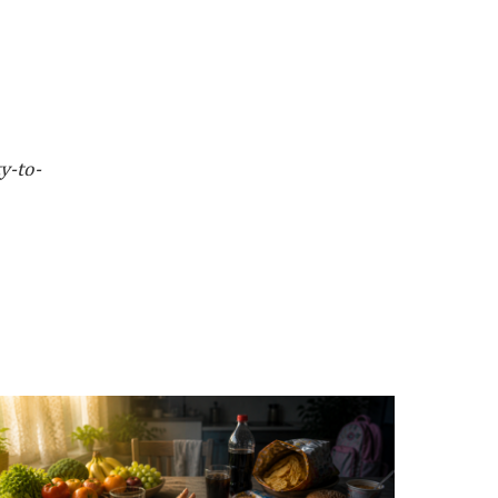
y-to-