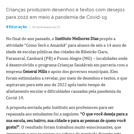
Crianças produzem desenhos e textos com desejos
para 2022 em meio à pandemia de Covid-19
#Educação
|
03 de fevereiro de 22
No final do ano passado, o
Instituto Melhores Dias
propôs a
atividade “Como Será o Amanhã” para alunos de seis a 14 anos de
idade de escolas públicas das cidades de Ribeirão Claro,
Paranavaí, Cambará (PR) e Pouso Alegre (MG) – localidades onde
é desenvolvido o programa Crianças Saudáveis em parceria com a
empresa
General Mills
e apoio dos governos municipais. Eles
foram estimulados a revelar, por meio de desenhos e textos, o que
aspiravam para este ano de 2022 após tanto tempo de
afastamento escolar e dificuldades causadas pela pandemia da
Covid-19.
A proposta enviada pelo Instituto aos professores para ser
repassada aos estudantes foi a seguinte:
“O que você deseja para a
sua escola, seu bairro, sua cidade e para as pessoas de quem você
gosta?”
. O resultado foram trabalhos muito emocionantes, que
expressam o que se passou na cabeça da garotada durante este