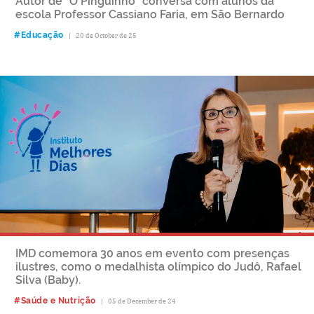
Autor de “O Pinguinho” conversa com alunos da
escola Professor Cassiano Faria, em São Bernardo
#Educação
|
20 de October de 25
IMD comemora 30 anos em evento com presenças
ilustres, como o medalhista olímpico do Judô, Rafael
Silva (Baby).
#Saúde e Nutrição
|
05 de December de 24