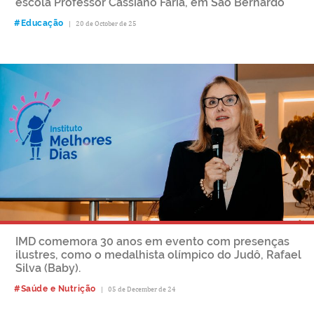
escola Professor Cassiano Faria, em São Bernardo
#Educação
|
20 de October de 25
IMD comemora 30 anos em evento com presenças
ilustres, como o medalhista olímpico do Judô, Rafael
Silva (Baby).
#Saúde e Nutrição
|
05 de December de 24